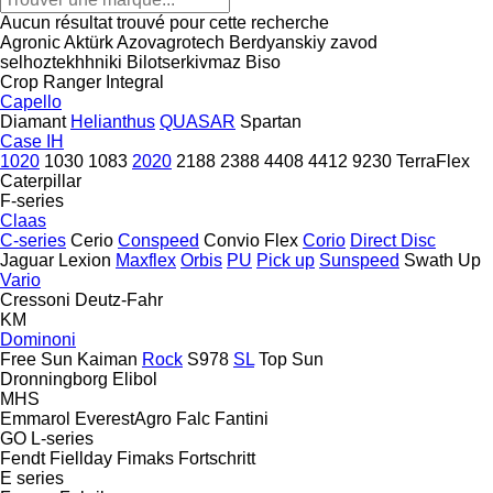
Aucun résultat trouvé pour cette recherche
Agronic
Aktürk
Azovagrotech
Berdyanskiy zavod
selhoztekhhniki
Bilotserkivmaz
Biso
Crop Ranger
Integral
Capello
Diamant
Helianthus
QUASAR
Spartan
Case IH
1020
1030
1083
2020
2188
2388
4408
4412
9230
TerraFlex
Caterpillar
F-series
Claas
C-series
Cerio
Conspeed
Convio Flex
Corio
Direct Disc
Jaguar
Lexion
Maxflex
Orbis
PU
Pick up
Sunspeed
Swath Up
Vario
Cressoni
Deutz-Fahr
KM
Dominoni
Free Sun
Kaiman
Rock
S978
SL
Top Sun
Dronningborg
Elibol
MHS
Emmarol
EverestAgro
Falc
Fantini
GO
L-series
Fendt
Fiellday
Fimaks
Fortschritt
E series