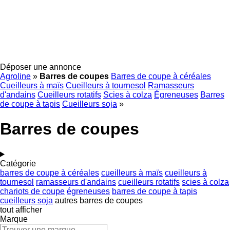
Déposer une annonce
Agroline
»
Barres de coupes
Barres de coupe à céréales
Cueilleurs à maïs
Cueilleurs à tournesol
Ramasseurs
d'andains
Cueilleurs rotatifs
Scies à colza
Égreneuses
Barres
de coupe à tapis
Cueilleurs soja
»
Barres de coupes
Catégorie
barres de coupe à céréales
cueilleurs à maïs
cueilleurs à
tournesol
ramasseurs d'andains
cueilleurs rotatifs
scies à colza
chariots de coupe
égreneuses
barres de coupe à tapis
cueilleurs soja
autres barres de coupes
tout afficher
Marque