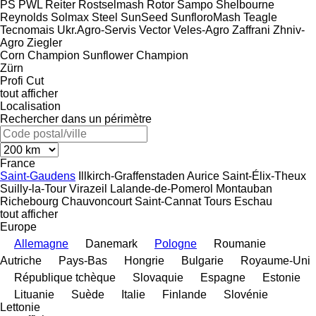
PS
PWL
Reiter
Rostselmash
Rotor
Sampo
Shelbourne
Reynolds
Solmax Steel
SunSeed
SunfloroMash
Teagle
Tecnomais
Ukr.Agro-Servis
Vector
Veles-Agro
Zaffrani
Zhniv-
Agro
Ziegler
Corn Champion
Sunflower Champion
Zürn
Profi Cut
tout afficher
Localisation
Rechercher dans un périmètre
France
Saint-Gaudens
Illkirch-Graffenstaden
Aurice
Saint-Élix-Theux
Suilly-la-Tour
Virazeil
Lalande-de-Pomerol
Montauban
Richebourg
Chauvoncourt
Saint-Cannat
Tours
Eschau
tout afficher
Europe
Allemagne
Danemark
Pologne
Roumanie
Autriche
Pays-Bas
Hongrie
Bulgarie
Royaume-Uni
République tchèque
Slovaquie
Espagne
Estonie
Lituanie
Suède
Italie
Finlande
Slovénie
Lettonie