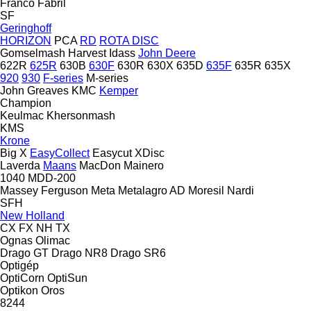
Franco Fabril
SF
Geringhoff
HORIZON
PCA
RD
ROTA DISC
Gomselmash
Harvest
Idass
John Deere
622R
625R
630B
630F
630R
630X
635D
635F
635R
635X
920
930
F-series
M-series
John Greaves
KMC
Kemper
Champion
Keulmac
Khersonmash
KMS
Krone
Big X
EasyCollect
Easycut
XDisc
Laverda
Maans
MacDon
Mainero
1040
MDD-200
Massey Ferguson
Meta
Metalagro AD
Moresil
Nardi
SFH
New Holland
CX
FX
NH
TX
Ognas
Olimac
Drago GT
Drago NR8
Drago SR6
Optigép
OptiCorn
OptiSun
Optikon
Oros
8244