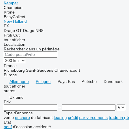
Kemper
Champion
Krone
EasyCollect
New Holland
FX
Drago GT
Drago NR8
Profi Cut
tout afficher
Localisation
Rechercher dans un périmètre
France
Richebourg
Saint-Gaudens
Chauvoncourt
Europe
Allemagne
Pologne
Pays-Bas
Autriche
Danemark
tout afficher
autres
Ukraine
Prix
–
Type d'annonce
vente
enchère
du fabricant
leasing
crédit
par versements
trade-in (
État
neuf
d'occasion
accidenté